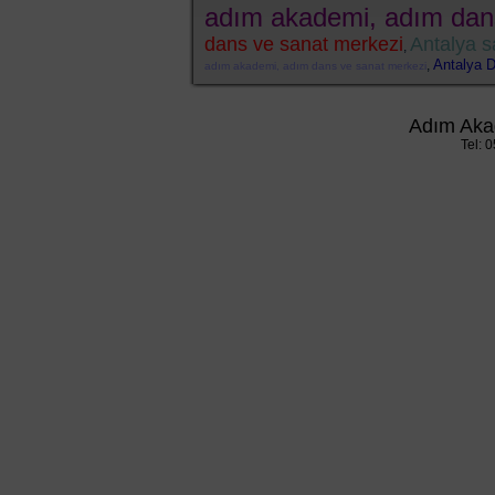
adım akademi, adım dan
dans ve sanat merkezi
Antalya s
,
Antalya 
,
adım akademi, adım dans ve sanat merkezi
Adım Aka
Tel: 