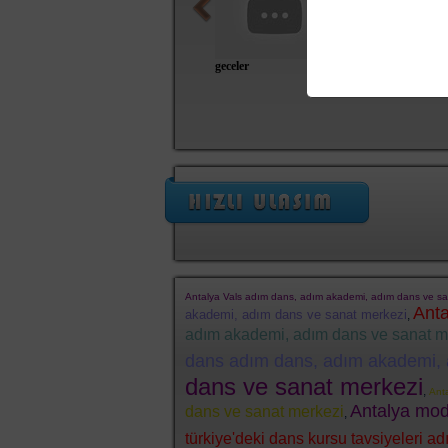
geceler
tango
Antalya Vals adım dans, adım akademi, adım dans ve sa
Anta
akademi, adım dans ve sanat merkezi
,
adım akademi, adım dans ve sanat m
dans adım dans, adım akademi, 
dans ve sanat merkezi
,
Ant
Antalya mod
dans ve sanat merkezi
,
türkiye'deki dans kursu tavsiyeleri 