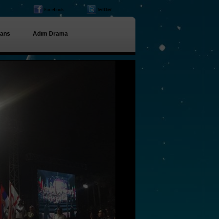
ans
Adım Drama
dans gecelerimiz, çarşamba
The Lux Cafe, cuma Terra
City AVM saat 19.00,
pazartesi my Meating beach
club
düğün dansları, vals, zeybek
dersleri
düğün giriş dansı, zeybek ,
harmandalı, çerkez dansları,
oyun havaları, roman
MODERN DANS
KURSLARI BAŞLADI.
ÇOCUK VE GENÇLER
İÇİN.
07-16 YAŞ ARALIĞI İÇİN
MODERN DANS VE hİP-hOP
DERSLERİ AÇILIYOR. hafta içi ve hafta
HALK DANSLARI