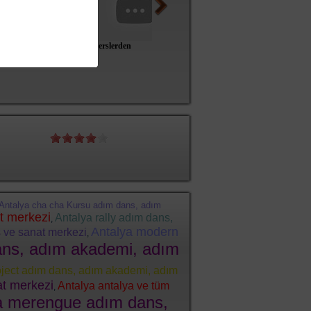
düğün dansı despacito
derslerden
Kına gecesi / Roman
Erik Da
Sonuç
8
(
10
/
35
)
Antalya cha cha Kursu adım dans, adım
t merkezi
Antalya rally adım dans,
,
Antalya modern
s ve sanat merkezi
,
dans, adım akademi, adım
oject adım dans, adım akademi, adım
t merkezi
Antalya antalya ve tüm
,
a merengue adım dans,