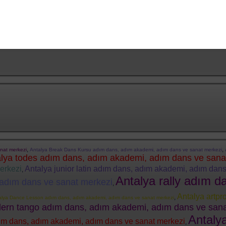
FESTİVALLER
organizasyon
Danza Kuduro Grup
Dansı
,
,
nat merkezi
Antalya Break Dans Kursu adım dans, adım akademi, adım dans ve sanat merkezi
lya todes adım dans, adım akademi, adım dans ve sana
erkezi
Antalya junior latin adım dans, adım akademi, adım dan
,
Antalya rally adım 
adım dans ve sanat merkezi
,
Antalya artpr
,
alya Dance Lesson adım dans, adım akademi, adım dans ve sanat merkezi
ern tango adım dans, adım akademi, adım dans ve sana
Antaly
adım dans, adım akademi, adım dans ve sanat merkezi
,