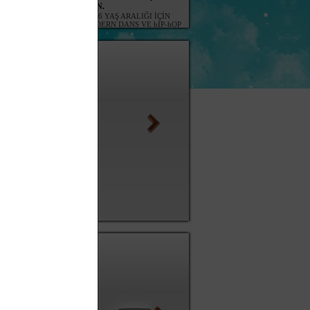
FESTİVALİ... ANTALYA -
FOLK DANCE