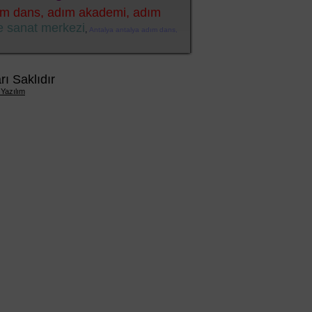
dım dans, adım akademi, adım
e sanat merkezi
,
Antalya antalya adım dans,
 Saklıdır
 Yazılım