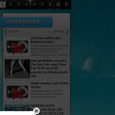
sonu.AYRINTILI BİLGİ İÇİN: 0242-312-16-16
FESTİVALİ... ANTALYA -
1
2
3
4
5
6
FOLK DANCE
yeni latin sınıfları salsa
bachata kizomba
2 aylık eğitimle hızlı bir şekilde
Önceki
Sonraki
dansa başlangıç yapın. bizi
arayın. 0532-6239931.
cumartesi günleri saat 19.00da,
pazartesi 20.30, perşembe
dans gecelerimiz, çarşamba
19.30
The Lux Cafe, cuma Terra
City AVM saat 19.00,
pazartesi my Meating beach
club
düğün dansları, vals, zeybek
dersleri
düğün giriş dansı, zeybek ,
harmandalı, çerkez dansları,
oyun havaları, roman
MODERN DANS
KURSLARI BAŞLADI.
ÇOCUK VE GENÇLER
İÇİN.
07-16 YAŞ ARALIĞI İÇİN
MODERN DANS VE hİP-hOP
DERSLERİ AÇILIYOR. hafta içi ve hafta
HALK DANSLARI
sonu.AYRINTILI BİLGİ İÇİN: 0242-312-16-16