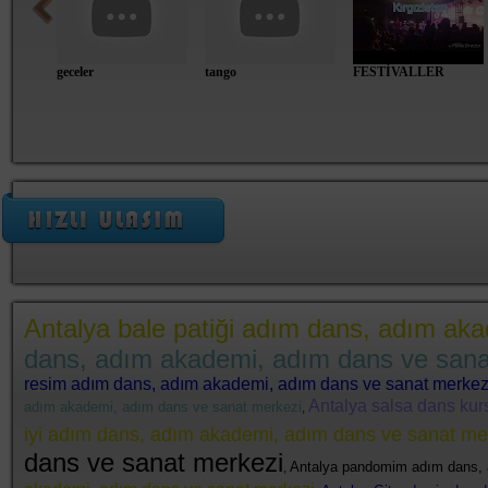
geceler
tango
FESTİVALLER
Antalya bale patiği adım dans, adım ak
dans, adım akademi, adım dans ve sana
resim adım dans, adım akademi, adım dans ve sanat merkez
Antalya salsa dans kur
adım akademi, adım dans ve sanat merkezi
,
iyi adım dans, adım akademi, adım dans ve sanat me
dans ve sanat merkezi
Antalya pandomim adım dans, 
,