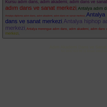
Kursu adım dans, adım akademi, adım dans ve sanat
adım dans ve sanat merkezi
Antalya adım d
,
Antalya
,
Antalya diploma adım dans, adım akademi, adım dans ve sanat merkezi
dans ve sanat merkezi
Antalya hiphop a
,
merkezi
Antalya merengue adım dans, adım akademi, adım dans 
,
merkezi
,
Adım Akademi Dans ve Sanat 
Tel: 0532 623 99 31 Email: info@