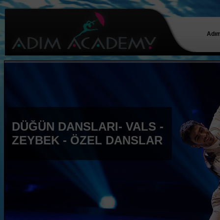
Adım
DÜĞÜN DANSLARI- VALS -
ZEYBEK - ÖZEL DANSLAR