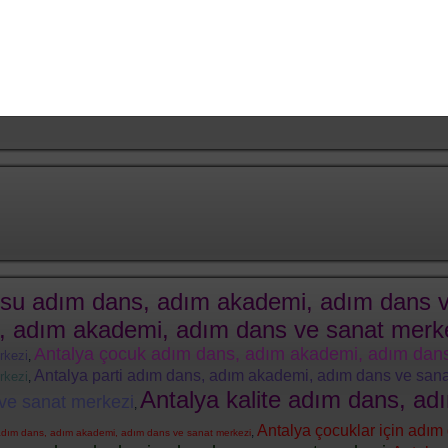
FESTİVALLER
organizasyon
Danza Kuduro Grup
Dansı
rsu adım dans, adım akademi, adım dans v
, adım akademi, adım dans ve sanat merk
Antalya çocuk adım dans, adım akademi, adım dans
rkezi
,
Antalya parti adım dans, adım akademi, adım dans ve san
rkezi
,
Antalya kalite adım dans, a
ve sanat merkezi
,
Antalya çocuklar için adı
,
dım dans, adım akademi, adım dans ve sanat merkezi