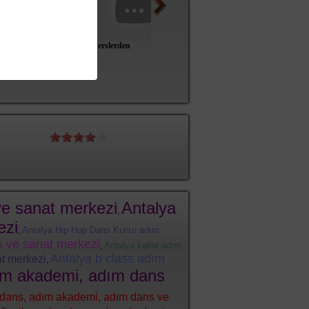
düğün dansı despacito
derslerden
Kına gecesi / Roman
Erik Da
Sonuç
8
(
10
/
35
)
e sanat merkezi
Antalya
,
ezi
Antalya Hip Hop Dans Kursu adım
,
 ve sanat merkezi
Antalya kalite adım
,
Antalya b class adım
at merkezi
,
dım akademi, adım dans
m dans, adım akademi, adım dans ve