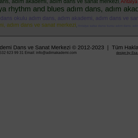
dans, adım akademi, adım dans ve sanat merkezi
Antalya
,
ya rhythm and blues adım dans, adım aka
 dans okulu adım dans, adım akademi, adım dans ve sa
mi, adım dans ve sanat merkezi
,
Antalya salsa dansı kursu adım dans, ad
,
demi Dans ve Sanat Merkezi © 2012-2023 | Tüm Hakları
0532 623 99 31 Email: info@adimakademi.com
design by Esa