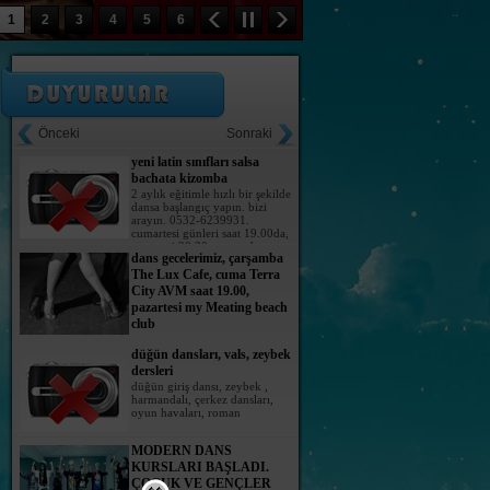
FOLK DANCE
1
2
3
4
5
6
yeni latin sınıfları salsa
bachata kizomba
2 aylık eğitimle hızlı bir şekilde
dansa başlangıç yapın. bizi
arayın. 0532-6239931.
Önceki
Sonraki
cumartesi günleri saat 19.00da,
pazartesi 20.30, perşembe
dans gecelerimiz, çarşamba
19.30
The Lux Cafe, cuma Terra
City AVM saat 19.00,
pazartesi my Meating beach
club
düğün dansları, vals, zeybek
dersleri
düğün giriş dansı, zeybek ,
harmandalı, çerkez dansları,
oyun havaları, roman
MODERN DANS
KURSLARI BAŞLADI.
ÇOCUK VE GENÇLER
İÇİN.
07-16 YAŞ ARALIĞI İÇİN
MODERN DANS VE hİP-hOP
DERSLERİ AÇILIYOR. hafta içi ve hafta
HALK DANSLARI
sonu.AYRINTILI BİLGİ İÇİN: 0242-312-16-16
FESTİVALİ... ANTALYA -
FOLK DANCE