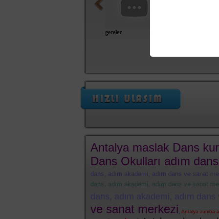
geceler
tango
Antalya maslak Dans ku
Dans Okulları adım dans
dans, adım akademi, adım dans ve sanat me
dans, adım akademi, adım dans ve sanat me
dans, adım akademi, adım dans 
ve sanat merkezi
,
Antalya zumba a