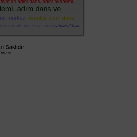
 fiyatları adım dans, adım akademi,
demi, adım dans ve
nat merkezi
Antalya adım dans
,
,
ım akademi, adım dans ve sanat merkezi
Antalya Pilates
 Saklıdır
 Yazılım