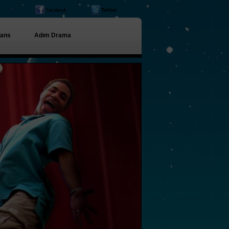
ans
Adım Drama
dans gecelerimiz, çarşamba
The Lux Cafe, cuma Terra
City AVM saat 19.00,
pazartesi my Meating beach
club
düğün dansları, vals, zeybek
dersleri
düğün giriş dansı, zeybek ,
harmandalı, çerkez dansları,
oyun havaları, roman
MODERN DANS
KURSLARI BAŞLADI.
ÇOCUK VE GENÇLER
İÇİN.
07-16 YAŞ ARALIĞI İÇİN
MODERN DANS VE hİP-hOP
DERSLERİ AÇILIYOR. hafta içi ve hafta
HALK DANSLARI
sonu.AYRINTILI BİLGİ İÇİN: 0242-312-16-16
FESTİVALİ... ANTALYA -