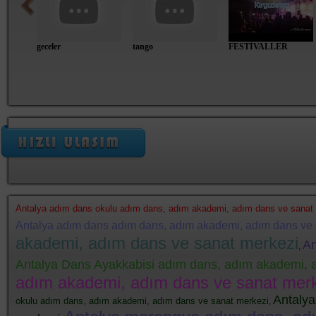
geceler
tango
FESTİVALLER
Antalya adım dans okulu adım dans, adım akademi, adım dans ve sanat
Antalya adım dans adım dans, adım akademi, adım dans ve 
akademi, adım dans ve sanat merkezi
An
,
Antalya Dans Ayakkabisi adım dans, adım akademi, 
adım akademi, adım dans ve sanat mer
Antalya
okulu adım dans, adım akademi, adım dans ve sanat merkezi
,